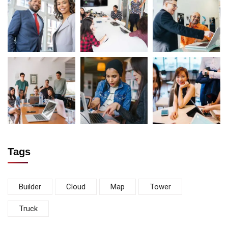
Tags
Builder
Cloud
Map
Tower
Truck