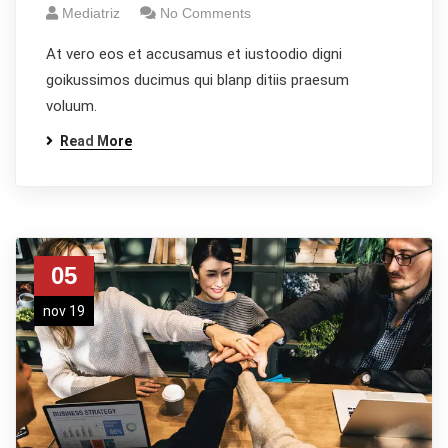
Mediatriz
No Comments
At vero eos et accusamus et iustoodio digni
goikussimos ducimus qui blanp ditiis praesum
voluum.
Read More
05
nov 19