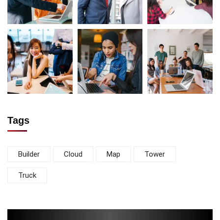
Tags
Builder
Cloud
Map
Tower
Truck