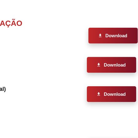
IAÇÃO
Download
Download
al)
Download