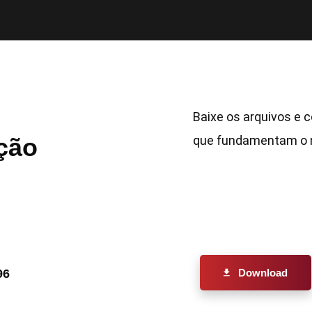
Baixe os arquivos e 
que fundamentam o n
ção
96
Download