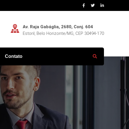
Av. Raja Gabáglia, 2680, Conj. 604
Estoril, Belo Horizonte/MG, CEP 30494-170
Contato