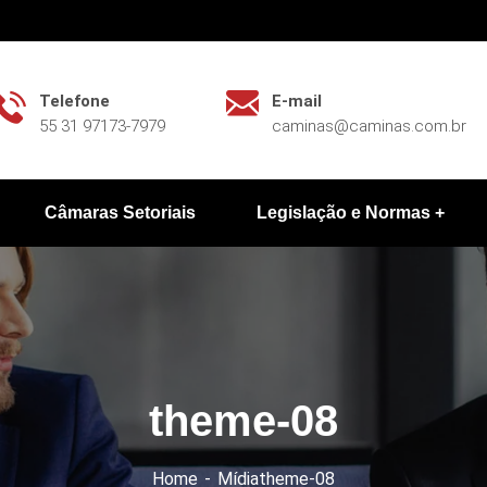
Telefone
E-mail
55 31 97173-7979
caminas@caminas.com.br
Câmaras Setoriais
Legislação e Normas
theme-08
Home
Mídia
theme-08