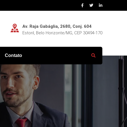
Av. Raja Gabáglia, 2680, Conj. 604
Estoril, Belo Horizonte/MG, CEP 30494-170
Contato