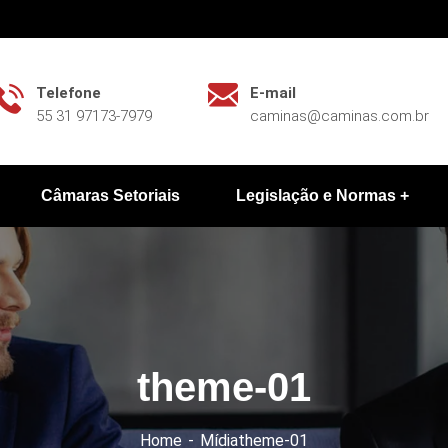
Telefone
E-mail
55 31 97173-7979
caminas@caminas.com.br
Câmaras Setoriais
Legislação e Normas
theme-01
Home
Mídia
theme-01