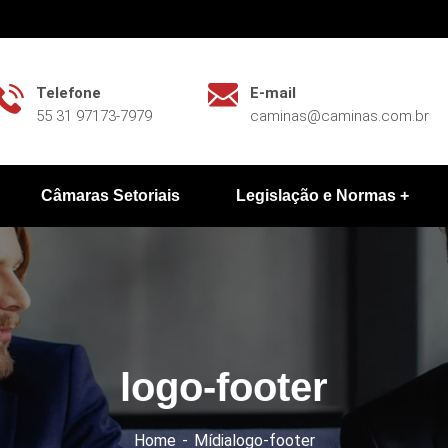
Telefone
E-mail
55 31 97173-7979
caminas@caminas.com.br
Câmaras Setoriais
Legislação e Normas
logo-footer
Home
Mídia
logo-footer