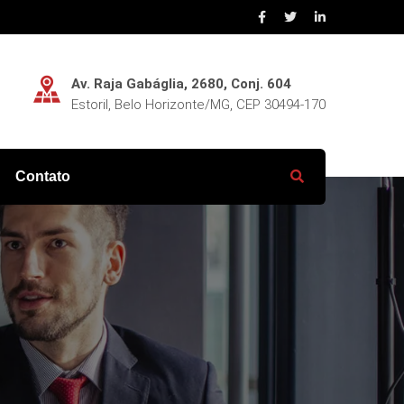
Av. Raja Gabáglia, 2680, Conj. 604
Estoril, Belo Horizonte/MG, CEP 30494-170
Contato