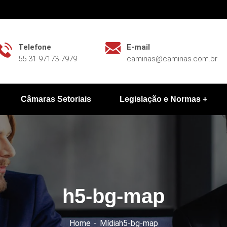
Telefone
E-mail
55 31 97173-7979
caminas@caminas.com.br
Câmaras Setoriais
Legislação e Normas
h5-bg-map
Home
Mídia
h5-bg-map