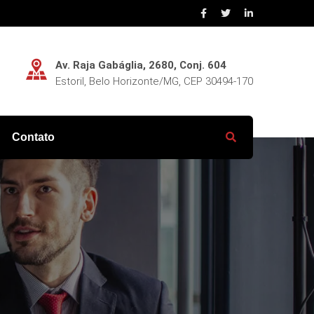
Av. Raja Gabáglia, 2680, Conj. 604
Estoril, Belo Horizonte/MG, CEP 30494-170
Contato