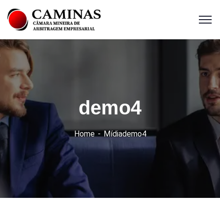
demo4
Home
Mídia
demo4