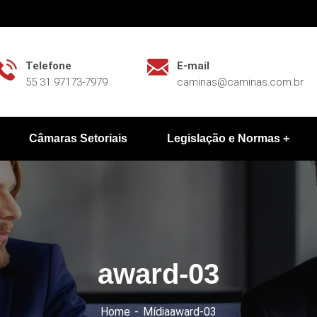
Telefone
E-mail
55 31 97173-7979
caminas@caminas.com.br
Câmaras Setoriais
Legislação e Normas
award-03
Home
Mídia
award-03