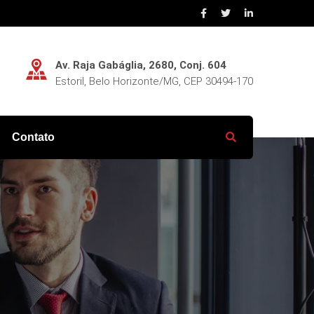
Av. Raja Gabáglia, 2680, Conj. 604
Estoril, Belo Horizonte/MG, CEP 30494-170
Contato