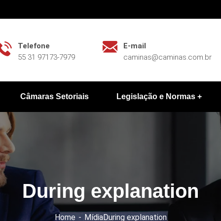
Telefone
E-mail
55 31 97173-7979
caminas@caminas.com.br
Câmaras Setoriais
Legislação e Normas
During explanation
Home
Mídia
During explanation