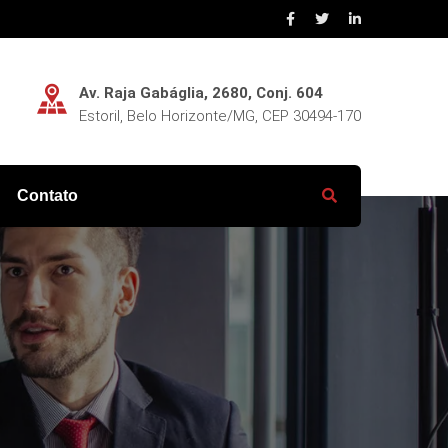
Av. Raja Gabáglia, 2680, Conj. 604
Estoril, Belo Horizonte/MG, CEP 30494-170
Contato