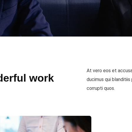
At vero eos et accusa
erful work
ducimus qui blanditiis
corrupti quos.