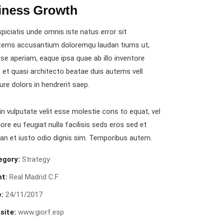
iness Growth
piciatis unde omnis iste natus error sit
tems accusantium doloremqu laudan tiums ut,
se aperiam, eaque ipsa quae ab illo inventore
s et quasi architecto beatae duis autems vell
ure dolors in hendrerit saep.
in vulputate velit esse molestie cons to equat, vel
lore eu feugiat nulla facilisis seds eros sed et
n et iusto odio dignis sim. Temporibus autem.
egory:
Strategy
nt:
Real Madrid C.F
:
24/11/2017
site:
www.giorf.esp