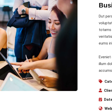
Bus
Dut pers
volupta
totams 
veritati
eums iri
Eveniet 
illum do
accumsa
Cat
Clie
Date
Web