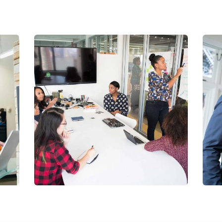
Chan Agency
D
Coaching
S