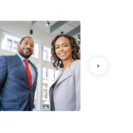
ata Analytics
Court Imperia
trategy
Facilitation