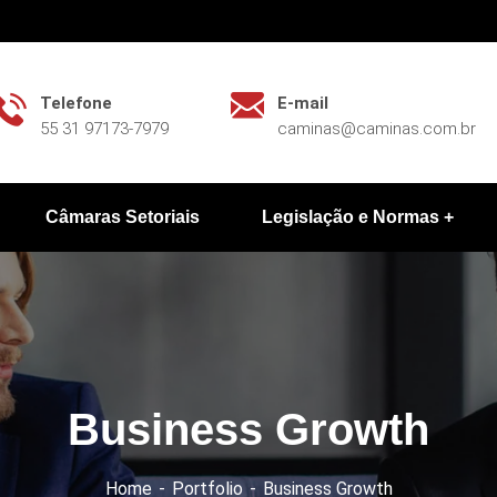
Telefone
E-mail
55 31 97173-7979
caminas@caminas.com.br
Câmaras Setoriais
Legislação e Normas
Business Growth
Home
Portfolio
Business Growth