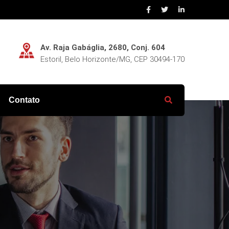
Av. Raja Gabáglia, 2680, Conj. 604
Estoril, Belo Horizonte/MG, CEP 30494-170
Contato